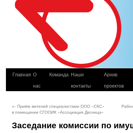
Главная
О
Команда
Наши
Архив
Перейти
нас
контакты
проектов
к
содержимому
←
Приём жителей специалистами ООО «СКС»
Рабоч
в помещении СГООИК «Ассоциация Десница»
Заседание комиссии по им